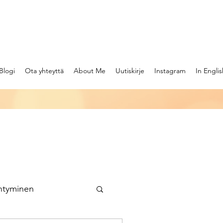
Blogi
Ota yhteyttä
About Me
Uutiskirje
Instagram
In Englis
ntyminen