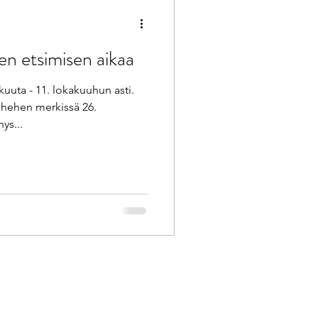
n merkissä
en etsimisen aikaa
Karma
uuta - 11. lokakuuhun asti.
hehen merkissä 26.
Kaksoset
ys...
orpiooni
Täysikuu