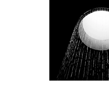
Saturnuksen perääntyminen
Uusikuu
Leijona
Au
Astrologian juuret
Esote
Halloween
Pyhäinpäivä
Astrologia 2024
Merkuri