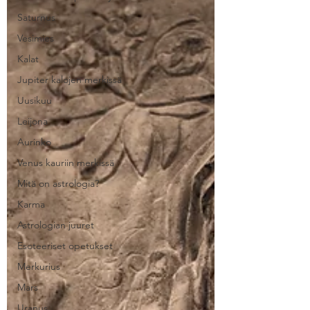
Saturnus
Vesimies
Kalat
Jupiter kalojen merkissä
Uusikuu
Leijona
Aurinko
Venus kauriin merkissä
Mitä on astrologia?
Karma
Astrologian juuret
Esoteeriset opetukset
Merkurius
Mars
Uranus