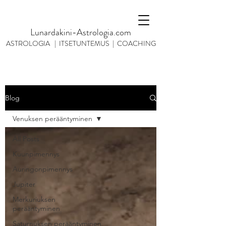
Lunardakini-Astrologia.com
ASTROLOGIA | ITSETUNTEMUS | COACHING
Blog
Venuksen perääntyminen
All Posts
Kuunpimennys
Auringonpimennys
Jupiter
Merkuriuksen
perääntyminen
Saturnuksen perääntyminen