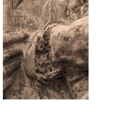
Kaksoset
Halloween
Pyhäinpäivä
Härkä
Jupiter Härän merkissä
Venus
Skorpiooni
Täysikuu
Astrologia 2024
Merkurius
Neptunus
Venuksen perääntyminen
2026 astrologia
Saturnus
Saturnus ja Neptunus