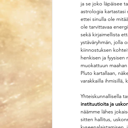
ja se joko läpäisee t
astrologia kartastasi 
ettei sinulla ole mitä
ole tarvittavaa energi
sekä kirjaimellista e
ystäväryhmän, jolla o
kiinnostuksen kohteit
henkisen ja fyysisen 
muokattuun maahan kyl
Pluto kartallaan, näke
varakkailla ihmisillä,
Yhteiskunnallisella ta
instituutioita ja usk
näämme lähes jokaise
sitten hallitus, uskon
kyseenalaistamisen,