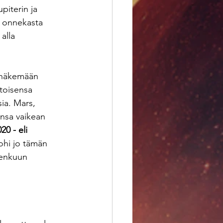
piterin ja 
n onnekasta 
alla 
 näkemään 
 toisensa 
sia. Mars, 
ansa vaikean 
0 - eli 
ohi jo tämän 
denkuun 