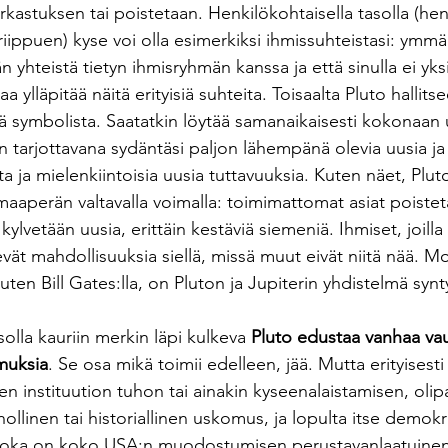
arkastuksen tai poistetaan. Henkilökohtaisella tasolla (he
riippuen) kyse voi olla esimerkiksi ihmissuhteistasi: ymmärr
än yhteistä tietyn ihmisryhmän kanssa ja että sinulla ei yks
aa ylläpitää näitä erityisiä suhteita. Toisaalta Pluto hallits
ttä symbolista. Saatatkin löytää samanaikaisesti kokonaan
n tarjottavana sydäntäsi paljon lähempänä olevia uusia ja 
a ja mielenkiintoisia uusia tuttavuuksia. Kuten näet, Plut
maaperän valtavalla voimalla: toimimattomat asiat poistet
vetään uusia, erittäin kestäviä siemeniä. Ihmiset, joill
vät mahdollisuuksia siellä, missä muut eivät niitä nää. Mon
 kuten Bill Gates:lla, on Pluton ja Jupiterin yhdistelmä sy
solla kauriin merkin läpi kulkeva 
Pluto edustaa vanhaa vau
omuksia
. Se osa mikä toimii edelleen, jää. Mutta erityisest
n instituution tuhon tai ainakin kyseenalaistamisen, olip
nollinen tai historiallinen uskomus, ja lopulta itse demokr
 joka on koko USA:n muodostumisen perustavanlaatuinen