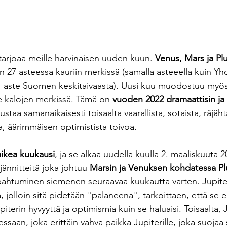
tarjoaa meille harvinaisen uuden kuun. 
Venus, Mars ja Pl
27 asteessa kauriin merkissä (samalla asteeella kuin Yhd
 1 aste Suomen keskitaivaasta). Uusi kuu muodostuu myös 
 kalojen merkissä. Tämä on 
vuoden 2022 dramaattisin ja t
staa samanaikaisesti toisaalta vaarallista, sotaista, räjäht
aa, äärimmäisen optimistista toivoa.  
aikea kuukausi
, ja se alkaa uudella kuulla 2. maaliskuuta 2
jännitteitä joka johtuu 
Marsin ja Venuksen kohdatessa Pl
apahtuminen siemenen seuraavaa kuukautta varten. Jupit
, jolloin sitä pidetään "palaneena", tarkoittaen, että se ei
terin hyvyyttä ja optimismia kuin se haluaisi. Toisaalta, 
an, joka erittäin vahva paikka Jupiterille, joka suojaa s