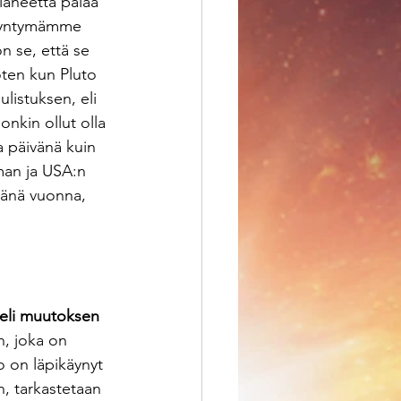
planeetta palaa 
 syntymämme 
 se, että se 
oten kun Pluto 
ulistuksen, eli 
nkin ollut olla 
 päivänä kuin 
man ja USA:n 
tänä vuonna, 
eli muutoksen 
n, joka on 
o on läpikäynyt 
, tarkastetaan 