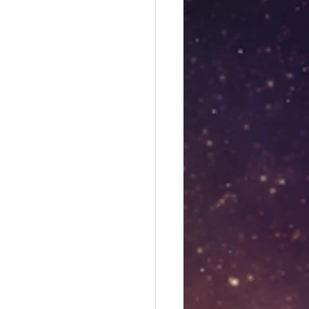
Kaksoset
orpiooni
Täysikuu