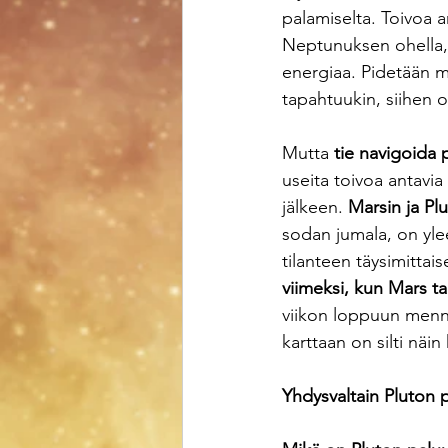
palamiselta. Toivoa a
Neptunuksen ohella, 
energiaa. Pidetään mi
tapahtuukin, siihen o
Mutta 
tie navigoida p
useita toivoa antavia
jälkeen. 
Marsin ja P
sodan jumala, on ylee
tilanteen täysimittais
viimeksi, kun Mars t
viikon loppuun menne
karttaan on silti näin
Yhdysvaltain Pluton 