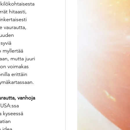
nkilökohtaisesta 
ät hitaasti, 
inkertaisesti 
ee vaurautta, 
 uuden 
syviä 
o myllertää 
aan, mutta juuri 
a on voimakas 
illa erittäin 
ntymäkartassaan. 
rautta, vanhoja 
i USA:ssa 
a kyseessä 
atian 
 idea. 