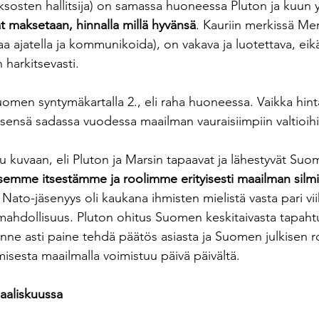
sosten hallitsija) on samassa huoneessa Pluton ja kuun 
t maksetaan, hinnalla millä hyvänsä
. Kauriin merkissä Mer
 ajatella ja kommunikoida), on vakava ja luotettava, eik
 harkitsevasti. 
omen syntymäkartalla 2., eli raha huoneessa. Vaikka hinta
sensä sadassa vuodessa maailman vauraisiimpiin valtioihi
u kuvaan, eli Pluton ja Marsin tapaavat ja lähestyvät Suo
ksemme itsestämme ja roolimme erityisesti maailman silm
Nato-jäsenyys oli kaukana ihmisten mielistä vasta pari vii
 mahdollisuus. Pluton ohitus Suomen keskitaivasta tapahtu
inne asti paine tehdä päätös asiasta ja Suomen julkisen r
isesta maailmalla voimistuu päivä päivältä.
aaliskuussa 