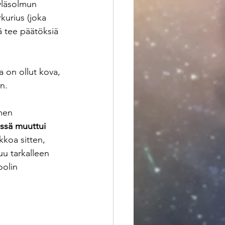
yläsolmun 
kurius (joka 
ä tee päätöksiä 
 on ollut kova, 
n. 
men 
issä muuttui
kkoa sitten, 
u tarkalleen 
oolin 