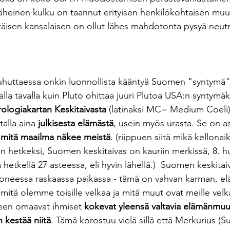
äheinen kulku on taannut erityisen henkilökohtaisen muu
ttäisen kansalaisen on ollut lähes mahdotonta pysyä neutr
huttaessa onkin luonnollista kääntyä Suomen "syntymä" 
la tavalla kuin Pluto ohittaa juuri Plutoa USA:n syntymäka
ologiakartan Keskitaivasta
 (latinaksi MC= Medium Coeli).
alla aina 
julkisesta elämästä
, usein myös urasta. Se on as
 
mitä maailma näkee meistä
. (riippuen siitä mikä kellonai
 hetkeksi, Suomen keskitaivas on kauriin merkissä, 8. h
ä hetkellä 27 asteessa, eli hyvin lähellä.)  Suomen keskitai
uoneessa raskaassa paikassa - tämä on vahvan karman, el
itä olemme toisille velkaa ja mitä muut ovat meille velk
en omaavat ihmiset 
kokevat yleensä valtavia elämänmuu
 kestää niitä
. Tämä korostuu vielä sillä että Merkurius (