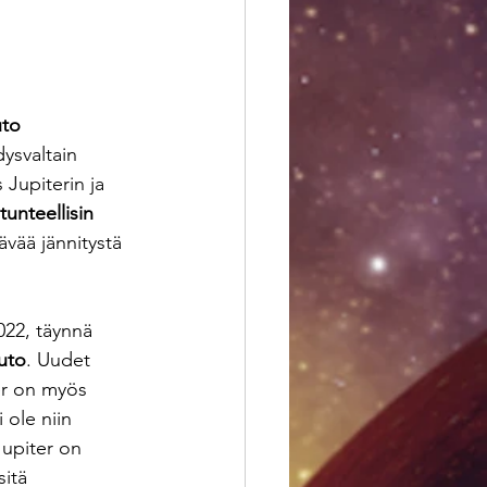
uto
ysvaltain 
Jupiterin ja 
unteellisin 
ävää jännitystä 
022, täynnä 
uto
. Uudet 
er on myös 
 ole niin 
Jupiter on 
itä 