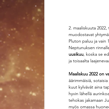
2. maaliskuuta 2022, 
muodostavat yhtymän 
Pluton paluu ja vain
Neptunuksen rinnalle
uusikuu
, koska se edu
ja toisaalta laajenev
Maaliskuu 2022 on v
äärimmäisiä, sotaisia 
kuut kylvävät aina t
hyvin lähellä aurinkoa
tehokas jakamaan Jupi
myös omassa huoneessa