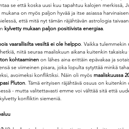
ntaa se että koska uusi kuu tapahtuu kalojen merkissä, Ju
mukana on myös paljon hyvää ja itse asiassa harvinaise
elessä, että mitä nyt tämän räjähtävän astrologia taivaan 
n 
kylvetty mukaan paljon positiivista energiaa
. 
ois vaarallisilta vesiltä ei ole helppo
. Vaikka tulemmekin
 hetkiä, niitä seuraa maaliskuun aikana kuitenkin takaisku
luton kohtaaminen
 on lähes aina erittäin epävakaa ja sotai
nsä se viimeinen pisara, joka lopulta sytyttää minkä tah
eksi, avoimeksi konfliktiksi. Näin oli myös 
maaliskuussa 202
apasi Pluton
. Tämä erityisen räjähtävä osuus on kuitenkin 
ssä - mutta valitettavasti emme voi välttää sitä että uu
 kylvetty konfliktin siemeniä.
paluu