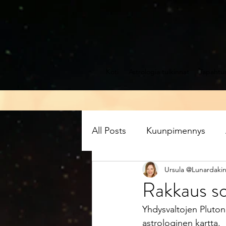
Koti
Astrologia tulkinnat
Tapahtu
All Posts
Kuunpimennys
Ursula @Lunardakin
Saturnuksen perääntyminen
Rakkaus s
Yhdysvaltojen Pluton
Uusikuu
Leijona
Au
astrologinen kartta.