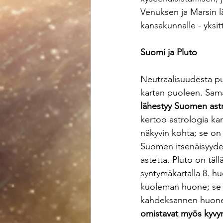
Venuksen ja Marsin l
kansakunnalle - yksi
Suomi ja Pluto
Neutraalisuudesta pu
kartan puoleen. Samal
lähestyy Suomen astr
kertoo astrologia kart
näkyvin kohta; se on
Suomen itsenäisyyden
astetta. Pluto on täll
syntymäkartalla 8. h
kuoleman huone; se m
kahdeksannen huone
omistavat myös kyvyn