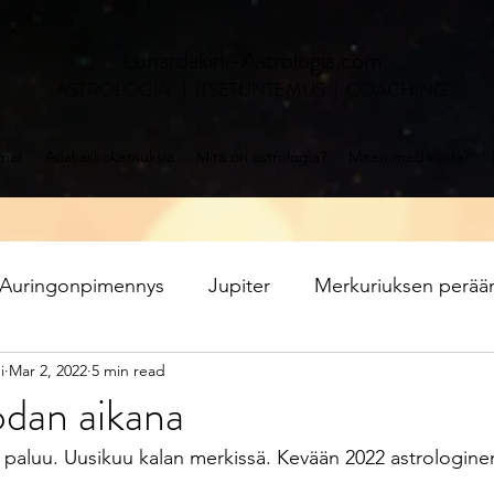
Lunardakini-Astrologia.com
ASTROLOGIA | ITSETUNTEMUS | COACHING
mat
Asiakaskokemuksia
Mitä on astrologia?
Miten meditoida?
Auringonpimennys
Jupiter
Merkuriuksen perää
i
Mar 2, 2022
5 min read
Saturnus
Vesimies
Kalat
Jupiter kaloje
odan aikana
 paluu. Uusikuu kalan merkissä. Kevään 2022 astrologin
rinko
Venus kauriin merkissä
Mitä on astrologia?