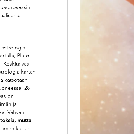
tosprosessin 
aalisena.
astrologia 
rtalla, 
Pluto 
 Keskitaivas 
trologia kartan 
ka katsotaan 
uoneessa, 28 
vas on 
ämän ja 
aa. Vahvan 
toksia, mutta 
Suomen kartan 