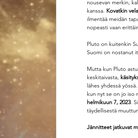
nousevan merkin, kak
kanssa. 
Kovatkin vela
ilmentää meidän tapaa
nopeasti vaan erittäin
Pluto on kuitenkin Su
Suomi on nostanut it
Mutta kun Pluto astu
keskitaivasta, 
käsity
lähes yhdessä yössä. 
kun nyt se on jo iso
helmikuun 7, 2023
. S
täydellisestä muuttum
Jännitteet jatkuvat m