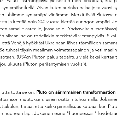
u?
 "Paluu" astrologiassa yleisesti ottaen tarkoittaa, että 
li syntymähetkellä. Aivan kuten aurinko palaa joka vuosi
tten juhlimme syntymäpäivänämme. Merkittävää Plutossa on
tta ja kestää noin 240 vuotta kiertää auringon ympäri. J
lleen samalle asteelle, jossa se oli Yhdysvaltain itsenäisyysj
aikaan, se on todellakin merkittävä virstanpylväs. Siksi o
että Venäjä hyökkäsi Ukrainaan lähes täsmälleen samana
Se tuhosi täysin maailman voimatasapainon ja veti maail
n sotaan. (USA:n Pluton paluu tapahtuu vielä kaksi kertaa 
 joulukuuta (Pluton perääntymisen vuoksi)). 
mutta totta se on: 
Pluto on äärimmäinen transformaation 
euttaa ison muutoksen, usein osittain tuhoamalla. Jokaine
uttakulun, tietää, että kaikki pinnallisuus katoaa, kun Plut
n huoneen läpi. Jokainen esine "huoneessasi" löydetään