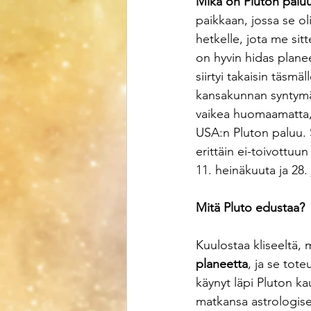
Mikä on Pluton palu
paikkaan, jossa se o
hetkelle, jota me si
on hyvin hidas planee
siirtyi takaisin täsmä
kansakunnan syntymän 
vaikea huomaamatta, 
USA:n Pluton paluu. 
erittäin ei-toivottuu
11. heinäkuuta ja 28.
Mitä Pluto edustaa? 
Kuulostaa kliseeltä, 
planeetta
, ja se tot
käynyt läpi Pluton ka
matkansa astrologise