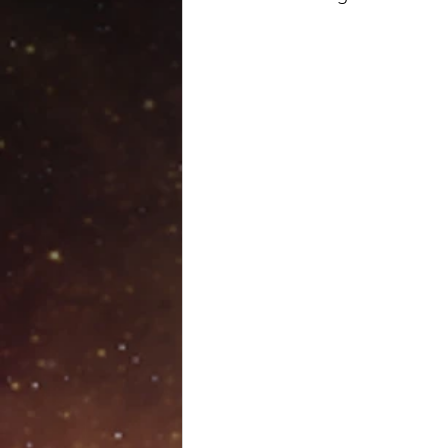
Astrologian juuret
Esote
Halloween
Pyhäinpäivä
Astrologia 2024
Merkuri