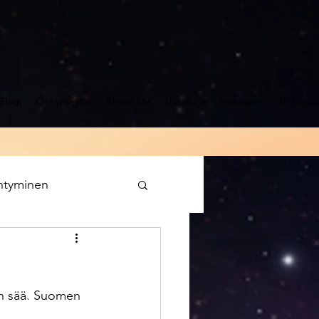
Blogi
Ota yhteyttä
About Me
Uutiskirje
Instagram
In Englis
ntyminen
n merkissä
en sää. Suomen 
Karma