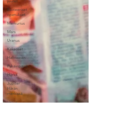
juuret
Esoteeriset
opetukset
Merkurius
Mars
Uranus
Kaksoset
Halloween
Pyhäinpäivä
Härkä
Jupiter
Härän
merkissä
Venus
Skorpiooni
Täysikuu
Astrologia