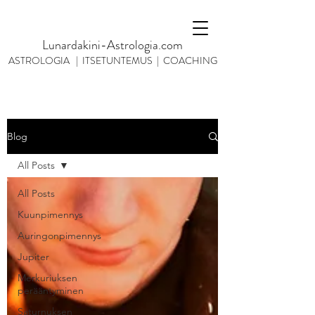
Lunardakini-Astrologia.com
ASTROLOGIA | ITSETUNTEMUS | COACHING
Blog
All Posts
All Posts
Kuunpimennys
Auringonpimennys
Jupiter
Merkuriuksen
perääntyminen
Saturnuksen