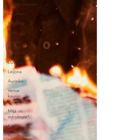
perääntyminen
Saturnus
Vesimies
Kalat
Jupiter
kalojen
merkissä
Uusikuu
Leijona
Aurinko
Venus
kauriin
merkissä
Mitä on
astrologia?
Karma
Astrologian