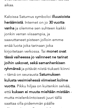
aikaa.  
Kaloissa Saturnus symboloi 
illuusioista 
heräämistä
. Internet on jo 
30 vuotta 
vanha
 ja olemme sen suhteen kaikki 
jonkin verran viisaampia, ja 
saavuttaneet pisteen jolloin emme 
enää luota joka tarinaan joka 
kirjoitetaan verkossa. Tai 
monet ovat 
tässä vaiheessa jo valinneet ne tarinat 
joihin uskovat, sekä samanhenkisen 
ryhmänsä 
ja pitävät niistä tiukasti kiinni 
– tämä on seurausta 
Saturnuksen 
kulusta vesimiehessä viimeiset kolme 
vuotta
. Pikku hiljaa on kuitenkin selvää, 
että 
kukaan ei muuta mieltään mistään
 - 
mutta mielenkiintoisesti juuri tällä 
saattaa olla pidemmän päälle 