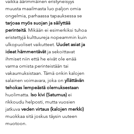
vaikka äärimmäinen eristyneisyys 
muusta maailmasta luo paljon omia 
ongelmia, parhaassa tapauksessa se 
tarjoaa myös suojan ja säilyttää 
perinteitä
. Mikään ei esimerkiksi tuhoa 
eristettyjä kulttuureja nopeammin kuin 
ulkopuoliset vaikutteet. 
Uudet asiat ja 
ideat hämmentävät
 ja sekoittavat 
ihmiset niin että he eivät ole enää 
varma omista perinteistään tai 
vakaumuksistaan. Tämä onkin kalojen 
salainen voimavara, joka on 
yllättävän 
tehokas lempeästä olemuksestaan
huolimatta. 
Iso kivi (Saturnus) 
ei 
rikkoudu helposti, mutta vuosien 
jatkuva 
veden virtaus (kalojen merkki)
muokkaa sitä joskus täysin uuteen 
muotoon.