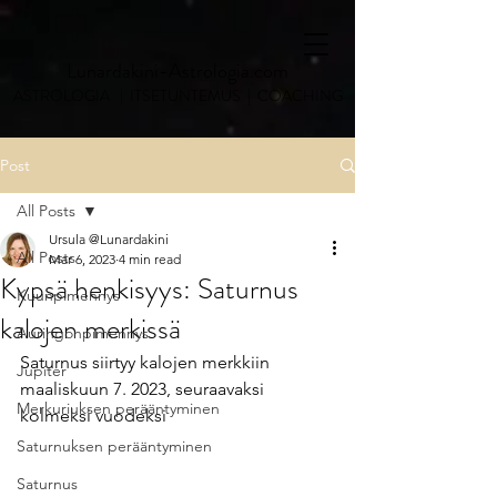
Lunardakini-Astrologia.com
ASTROLOGIA | ITSETUNTEMUS | COACHING
Post
All Posts
Ursula @Lunardakini
All Posts
Mar 6, 2023
4 min read
Kypsä henkisyys: Saturnus
Kuunpimennys
kalojen merkissä
Auringonpimennys
Saturnus siirtyy kalojen merkkiin 
Jupiter
maaliskuun 7. 2023, seuraavaksi 
Merkuriuksen perääntyminen
kolmeksi vuodeksi
Saturnuksen perääntyminen
Saturnus