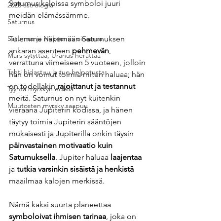
Saturnus kaloissa symboloi juuri 
2026 astrologia
meidän elämässämme.
Saturnus
Tulemme näkemään Saturnuksen 
Saturnus ja Neptunus oinaassa
ankaran asenteen 
pehmevän
, 
Mars sytyttää, Uranus herättää
verrattuna viimeiseen 5 vuoteen, jolloin 
Tahti hidastuu ja tuo helpotusta
hän on voinut toimia miten haluaa; hän 
on todellakin 
rajoittanut ja testannut
Tyyntä myrskyn edellä
meitä. Saturnus on nyt kuitenkin 
Muutosten myrsky saapuu
vieraana Jupiterin kodissa, ja hänen 
täytyy toimia Jupiterin sääntöjen 
mukaisesti ja Jupiterilla onkin täysin 
päinvastainen motivaatio kuin 
Saturnuksella
. Jupiter haluaa 
laajentaa
ja 
tutkia varsinkin sisäistä ja henkistä
maailmaa kalojen merkissä.  
Nämä kaksi suurta planeettaa 
symboloivat ihmisen tarinaa
, joka on 