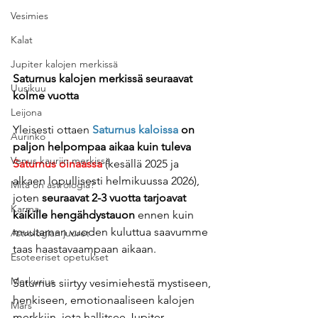
Vesimies
Kalat
Jupiter kalojen merkissä
Saturnus kalojen merkissä seuraavat 
Uusikuu
kolme vuotta 
Leijona
Yleisesti ottaen
Saturnus kaloissa
 on 
Aurinko
paljon helpompaa aikaa kuin tuleva 
Venus kauriin merkissä
Saturnus oinaassa
 (kesällä 2025 ja 
alkaen lopullisesti helmikuussa 2026), 
Mitä on astrologia?
joten 
seuraavat 2-3 vuotta tarjoavat 
Karma
kaikille hengähdystauon
 ennen kuin 
muutaman vuoden kuluttua saavumme 
Astrologian juuret
taas haastavaampaan aikaan.
Esoteeriset opetukset
Merkurius
Saturnus siirtyy vesimiehestä mystiseen, 
henkiseen, emotionaaliseen kalojen 
Mars
merkkiin, jota hallitsee Jupiter. 