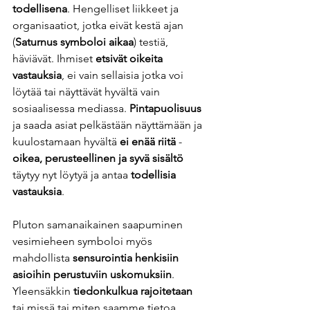
todellisena
. Hengelliset liikkeet ja 
organisaatiot, jotka eivät kestä ajan 
(
Saturnus symboloi aikaa
) testiä, 
häviävät. Ihmiset 
etsivät oikeita 
vastauksia
, ei vain sellaisia
jotka voi 
löytää tai näyttävät hyvältä vain 
sosiaalisessa mediassa. 
Pintapuolisuus
ja saada asiat pelkästään näyttämään ja 
kuulostamaan hyvältä 
ei enää riitä
 - 
oikea, perusteellinen ja syvä sisältö
täytyy nyt löytyä ja antaa
 todellisia 
vastauksia
.   
Pluton samanaikainen saapuminen 
vesimieheen symboloi myös 
mahdollista 
sensurointia henkisiin 
asioihin perustuviin uskomuksiin
. 
Yleensäkkin 
tiedonkulkua rajoitetaan
tai missä tai miten saamme tietoa 