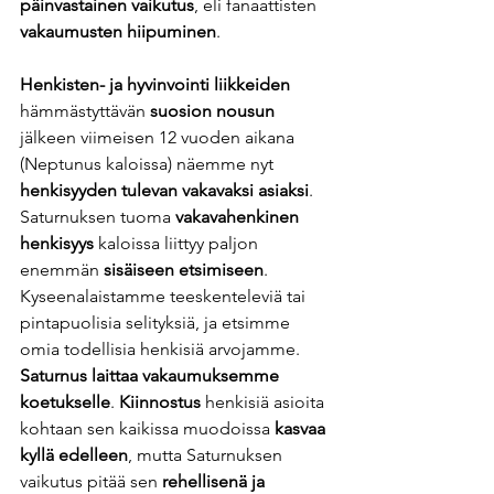
päinvastainen vaikutus
, eli fanaattisten 
vakaumusten hiipuminen
. 
Henkisten- ja hyvinvointi liikkeiden
hämmästyttävän 
suosion nousun
jälkeen viimeisen 12 vuoden aikana 
(Neptunus kaloissa) näemme nyt 
henkisyyden tulevan vakavaksi asiaksi
. 
Saturnuksen tuoma 
vakavahenkinen 
henkisyys
 kaloissa liittyy paljon 
enemmän 
sisäiseen etsimiseen
. 
Kyseenalaistamme teeskenteleviä tai 
pintapuolisia selityksiä, ja etsimme 
omia todellisia henkisiä arvojamme. 
Saturnus laittaa vakaumuksemme 
koetukselle
. 
Kiinnostus
 henkisiä asioita 
kohtaan sen kaikissa muodoissa 
kasvaa 
kyllä edelleen
, mutta Saturnuksen 
vaikutus pitää sen 
rehellisenä ja 