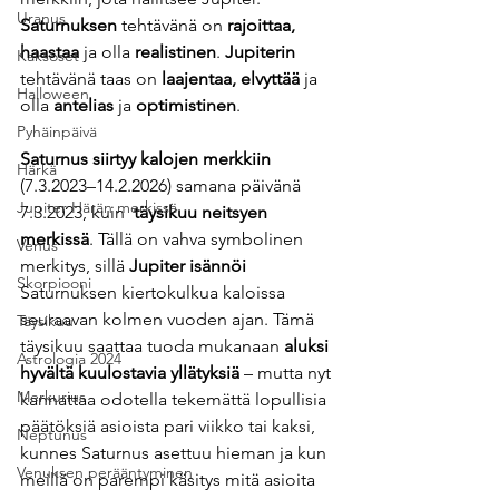
Uranus
Saturnuksen
 tehtävänä on
 rajoittaa, 
haastaa 
ja olla 
realistinen
. 
Jupiterin
Kaksoset
tehtävänä taas on 
laajentaa, elvyttää
 ja 
Halloween
olla 
antelias
 ja 
optimistinen
.  
Pyhäinpäivä
Saturnus siirtyy kalojen merkkiin
Härkä
(7.3.2023–14.2.2026) samana päivänä 
Jupiter Härän merkissä
7.3.2023, kuin  
täysikuu neitsyen 
merkissä
. Tällä on vahva symbolinen 
Venus
merkitys, sillä 
Jupiter isännöi
Skorpiooni
Saturnuksen kiertokulkua kaloissa 
seuraavan kolmen vuoden ajan. Tämä 
Täysikuu
täysikuu saattaa tuoda mukanaan 
aluksi 
Astrologia 2024
hyvältä kuulostavia yllätyksiä
 – mutta nyt 
Merkurius
kannattaa odotella tekemättä lopullisia 
päätöksiä asioista pari viikko tai kaksi, 
Neptunus
kunnes Saturnus asettuu hieman ja kun 
Venuksen perääntyminen
meillä on parempi käsitys mitä asioita 