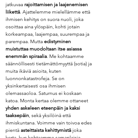
jatkuvaa 
rajoittamisen ja laajenemisen 
liikettä
. Ajattelemme mielellämme että 
ihmisen kehitys on suora nuoli, joka 
osoittaa aina ylöspäin, kohti jotain 
korkeampaa, laajempaa, suurempaa ja 
parempaa. Mutta 
edistyminen 
muistuttaa muodoltaan itse asiassa 
enemmän spiraalia
. Me kohtaamme 
säännöllisesti tietämättömyyttä (sotia) ja 
muita ikäviä asioita, kuten 
luonnonkatastrofeja. Se on 
yksinkertaisesti osa ihmisen 
olemassaoloa. Saturnus ei koskaan 
katoa. Monta kertaa olemme ottaneet 
yhden askeleen eteenpäin ja kaksi 
taaksepäin
, sekä yksilöinä että 
ihmiskuntana. Voimme vain toivoa edes 
pientä 
asteittaista kehittymistä
 joka 
kerta, kun kohtaamme samanlaisia ​​