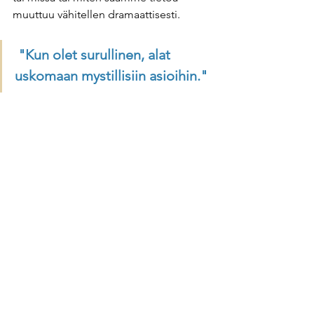
muuttuu vähitellen dramaattisesti.  
"Kun olet surullinen, alat 
uskomaan mystillisiin asioihin."
- Marc Maron HBO special 2023
Positiivinen puoli on että 
tunnemme 
olomme paljon vapaammiksi, 
pehmeämmiksi ja joustavammiksi
. Nyt 
meidän täytyykin miettiä, mitä teemme 
tällä uudella vapaudella? Emme 
kuitenkaan ole mitenkään täysin 
vapaita, vaan Saturnuksen ja Pluton 
symboloimat 
erityisen raskaat vuodet 
kauriissa ovat vihdoin todella 
päättymässä
. Pluto siirtyy pikkuhiljaa 
vesimieheen seuraavaksi 20 vuodeksi, 