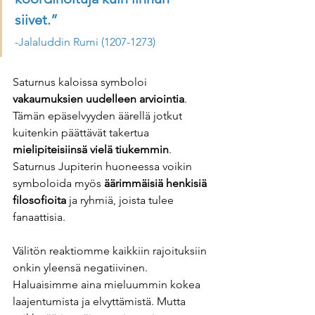
siivet.” 
-Jalaluddin Rumi (1207-1273)
Saturnus kaloissa symboloi 
vakaumuksien uudelleen arviointia
. 
Tämän epäselvyyden äärellä jotkut 
kuitenkin päättävät takertua
mielipiteisiinsä vielä tiukemmin
. 
Saturnus Jupiterin huoneessa voikin 
symboloida myös 
äärimmäisiä henkisiä 
filosofioita
 ja ryhmiä, joista tulee 
fanaattisia.  
Välitön reaktiomme kaikkiin rajoituksiin 
onkin yleensä negatiivinen. 
Haluaisimme aina mieluummin kokea 
laajentumista ja elvyttämistä. Mutta 