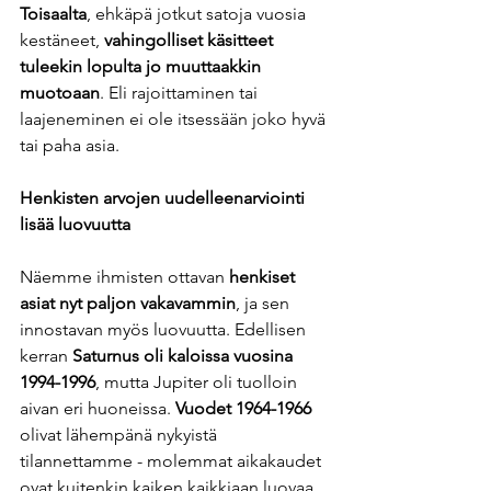
Toisaalta
, ehkäpä jotkut satoja vuosia 
kestäneet, 
vahingolliset käsitteet 
tuleekin lopulta jo muuttaakkin 
muotoaan
. Eli rajoittaminen tai 
laajeneminen ei ole itsessään joko hyvä 
tai paha asia. 
Henkisten arvojen uudelleenarviointi 
lisää luovuutta
Näemme ihmisten ottavan 
henkiset 
asiat nyt paljon vakavammin
, ja sen 
innostavan myös luovuutta. Edellisen 
kerran 
Saturnus oli kaloissa vuosina 
1994-1996
, mutta Jupiter oli tuolloin 
aivan eri huoneissa. 
Vuodet 1964-1966
olivat lähempänä nykyistä 
tilannettamme - molemmat aikakaudet 
ovat kuitenkin kaiken kaikkiaan luovaa 