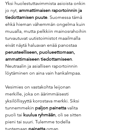
Yksi huolestuttavimmista asioista onkin 
jo nyt, 
ammattimaisen raportoinnin ja 
tiedottamisen puute
. Suomessa tämä 
ehkä hieman vähemmän ongelma kuin 
muualla, mutta pelkkiin mainosrahoihin 
turvautuvat uutistoimistot maailmalla 
eivät näytä haluavan enää panostaa 
perusteelliseen, puolueettomaan, 
ammattimaiseen tiedottamiseen
. 
Neutraalin ja asiallisen raportoinnin 
löytäminen on aina vain hankalmpaa. 
Vesimies on vastakohta leijonan 
merkille, joka on äärimmäisesti 
yksilöllisyyttä korostava merkki. Siksi 
tunnemmekin 
paljon painetta 
valita 
puoli tai 
kuulua ryhmään
, oli se sitten 
pieni tai suuri. Tulemme todella 
tuntemaan 
painetta 
oman 