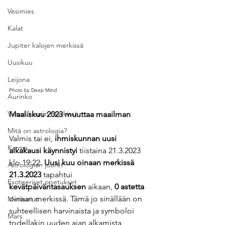
Vesimies
Kalat
Jupiter kalojen merkissä
Uusikuu
Leijona
Photo by Deep Mind
Aurinko
Venus kauriin merkissä
Maaliskuu 2023 muuttaa maailman
Mitä on astrologia?
Valmis tai ei, 
ihmiskunnan uusi 
Karma
aikakausi käynnistyi 
tiistaina 21.3.2023 
klo 19:22. 
Uusi kuu oinaan merkissä 
Astrologian juuret
21.3.2023 
tapahtui
Esoteeriset opetukset
kevätpäiväntasauksen
 aikaan,
 0 astetta
oinaan merkissä. Tämä jo sinällään on 
Merkurius
suhteellisen harvinaista ja symboloi 
Mars
todellakin uuden ajan alkamista 