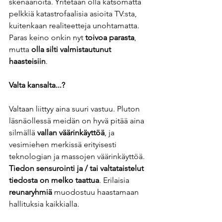
skenaarioita. Yritetään olla katsomatta 
pelkkiä katastrofaalisia asioita TV:sta, 
kuitenkaan realiteetteja unohtamatta. 
Paras keino onkin nyt
 toivoa parasta
, 
mutta 
olla silti valmistautunut 
haasteisiin
. 
Valta kansalta...?  
Valtaan liittyy aina suuri vastuu. Pluton 
läsnäollessä meidän on hyvä pitää aina 
silmällä 
vallan väärinkäyttöä
, ja 
vesimiehen merkissä erityisesti 
teknologian ja massojen väärinkäyttöä. 
Tiedon sensurointi ja / tai valtataistelut 
tiedosta on melko taattua
. Erilaisia ​​
reunaryhmiä
 muodostuu haastamaan 
hallituksia kaikkialla.  