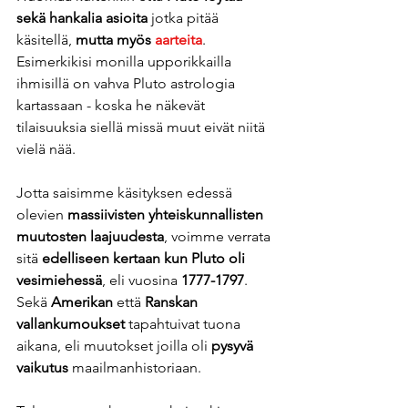
sekä hankalia asioita 
jotka pitää 
käsitellä,
 mutta myös 
aarteita
. 
Esimerkikisi monilla upporikkailla 
ihmisillä on vahva Pluto astrologia 
kartassaan - koska he näkevät 
tilaisuuksia siellä missä muut eivät niitä 
vielä nää.
Jotta saisimme käsityksen edessä 
olevien 
massiivisten yhteiskunnallisten 
muutosten laajuudesta
, voimme verrata 
sitä 
edelliseen kertaan kun Pluto oli 
vesimiehessä
, eli vuosina 
1777-1797
. 
Sekä 
Amerikan 
että
 Ranskan 
vallankumoukset
 tapahtuivat tuona 
aikana, eli muutokset joilla oli
 pysyvä 
vaikutus 
maailmanhistoriaan.