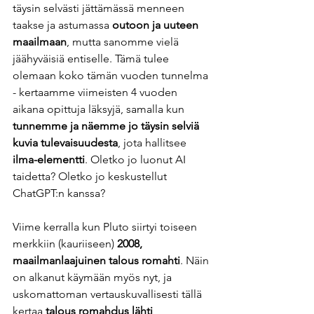
täysin selvästi jättämässä menneen 
taakse ja astumassa 
outoon ja uuteen 
maailmaan
, mutta sanomme vielä 
jäähyväisiä entiselle. Tämä tulee 
olemaan koko tämän vuoden tunnelma 
- kertaamme viimeisten 4 vuoden 
aikana opittuja läksyjä, samalla kun 
tunnemme ja näemme jo täysin selviä 
kuvia tulevaisuudesta
, jota hallitsee 
ilma-elementti
. Oletko jo luonut AI 
taidetta? Oletko jo keskustellut 
ChatGPT:n kanssa?  
Viime kerralla kun Pluto siirtyi toiseen 
merkkiin (kauriiseen) 
2008, 
maailmanlaajuinen talous romahti
. Näin 
on alkanut käymään myös nyt, ja 
uskomattoman vertauskuvallisesti tällä 
kertaa 
talous romahdus lähti 