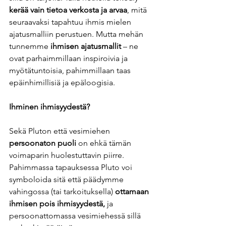
kerää vain tietoa verkosta ja arvaa
, mitä 
seuraavaksi tapahtuu ihmis mielen 
ajatusmalliin perustuen. Mutta mehän 
tunnemme
 ihmisen ajatusmallit
 – ne 
ovat parhaimmillaan inspiroivia ja 
myötätuntoisia, pahimmillaan taas 
epäinhimillisiä ja epäloogisia.  
Ihminen ihmisyydestä?  
Sekä Pluton että vesimiehen 
persoonaton puoli
 on ehkä tämän 
voimaparin huolestuttavin piirre. 
Pahimmassa tapauksessa Pluto voi 
symboloida sitä että päädymme 
vahingossa (tai tarkoituksella) 
ottamaan 
ihmisen pois ihmisyydestä,
 ja 
persoonattomassa vesimiehessä sillä 