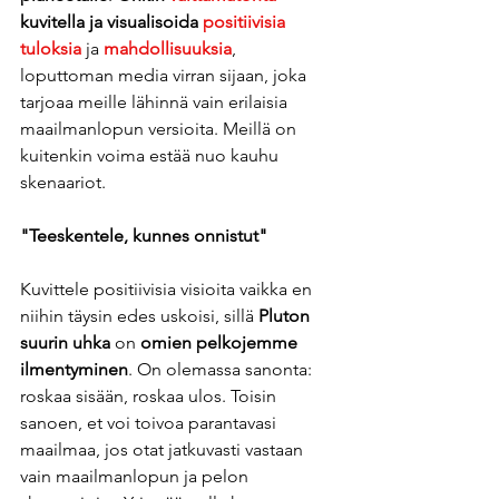
kuvitella ja visualisoida 
positiivisia 
tuloksia
 ja 
mahdollisuuksia
, 
loputtoman media virran sijaan, joka 
tarjoaa meille lähinnä vain erilaisia 
maailmanlopun versioita. Meillä on 
kuitenkin voima estää nuo kauhu 
skenaariot. 
"Teeskentele, kunnes onnistut"
Kuvittele positiivisia visioita vaikka en 
niihin täysin edes uskoisi, sillä 
Pluton 
suurin uhka
 on 
omien pelkojemme 
ilmentyminen
. On olemassa sanonta: 
roskaa sisään, roskaa ulos. Toisin 
sanoen, et voi toivoa parantavasi 
maailmaa, jos otat jatkuvasti vastaan 
vain maailmanlopun ja pelon 