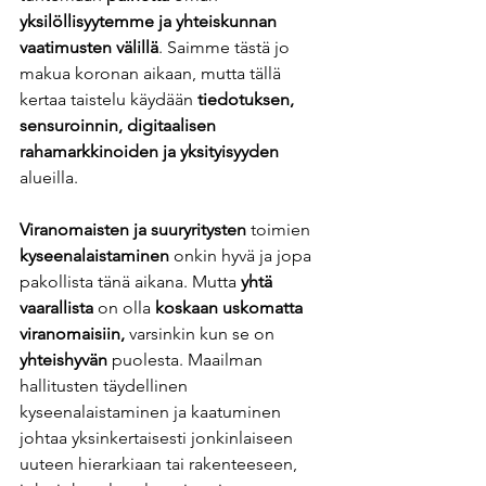
yksilöllisyytemme ja yhteiskunnan 
vaatimusten välillä
. Saimme tästä jo 
makua koronan aikaan, mutta tällä 
kertaa taistelu käydään 
tiedotuksen, 
sensuroinnin, digitaalisen 
rahamarkkinoiden ja yksityisyyden
alueilla.
Viranomaisten ja suuryritysten 
toimien
kyseenalaistaminen
 onkin hyvä ja jopa 
pakollista tänä aikana. Mutta
 yhtä 
vaarallista 
on olla 
koskaan uskomatta 
viranomaisiin,
 varsinkin kun se on 
yhteishyvän
 puolesta. Maailman 
hallitusten täydellinen 
kyseenalaistaminen ja kaatuminen 
johtaa yksinkertaisesti jonkinlaiseen 
uuteen hierarkiaan tai rakenteeseen, 