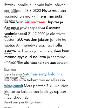
Uranus
ihmiskunnalle, sillä vain kaksi päivää 
sen jälkeen 23.3. 2023 
Pluto
 muuttaa 
Kaksoset
vesimiehen merkkiin 
ensimmäistä 
Halloween
kertaa noin 
248 vuoteen
. 
Jupiter ja 
Saturnus
 myös tapasivat 
0 astetta 
Pyhäinpäivä
vesimiehessä
 21.12.2020 ja aloittivat 
Härkä
uuden, 
200 vuoden jakson
 jolloin he 
Jupiter Härän merkissä
tapaavat ilmamerkeissä. Tuo 
nolla 
astetta
 on hyvin symbolinen, 
ihan kuin 
Venus
menneisyys olisi nollattu
 ja saamme 
Skorpiooni
tilaisuuden 
aloittaa kaiken uudestaan
. 
Täysikuu
Sen lisäksi 
Saturnus siirtyi kaloihin
, 
Astrologia 2024
(kirjoitin siitä tarkemmin edellisessä 
blogissani
) Mars päättää 7 kuukauden 
Merkurius
kiertonsa kaksosissa ja siirtyy rapuun 
Neptunus
maaliskuun 25.
Venuksen perääntyminen