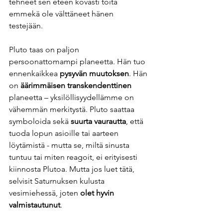
tehneet sen eteen kovasti töitä 
emmekä ole välttäneet hänen 
testejään. 
Pluto taas on paljon 
persoonattomampi planeetta. Hän tuo 
ennenkaikkea 
pysyvän muutoksen
. Hän 
on 
äärimmäisen transkendenttinen
planeetta – yksilöllisyydellämme on 
vähemmän merkitystä. Pluto saattaa 
symboloida sekä 
suurta vaurautta
, että 
tuoda lopun asioille tai aarteen 
löytämistä - mutta se, miltä sinusta 
tuntuu tai miten reagoit, ei erityisesti 
kiinnosta Plutoa. Mutta jos luet tätä, 
selvisit Saturnuksen kulusta 
vesimiehessä, joten 
olet hyvin 
valmistautunut
.