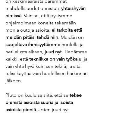
on keskimääräistä paremmat 
mahdollisuudet onnistua, 
yhteishyvän 
nimissä
. Vain se, että pystymme 
ohjelmoimaan koneita
tekemään 
monia outoja asioita, 
ei tarkoita että 
meidän pitäisi tehdä niin
. Meidän on 
suojeltava ihmisyyttämme
 huolella ja 
heti alusta alkaen, 
juuri nyt
. Tiedämme 
kaikki, että 
tekniikka on vain työkalu
, ja 
vain yhtä hyvä kuin sen tekijä, ja sitä 
tulisi käyttää vain huolellisen harkinnan 
jälkeen.  
Pluto on kuuluisa siitä, että se 
tekee 
pienistä asioista suuria ja isoista 
asioista pieniä
. Joten juuri nyt 
koodaajan opiskelija saattaa 
vahingossa keksiä näennäisesti 
viattoman näköisen keksinnön, joka 