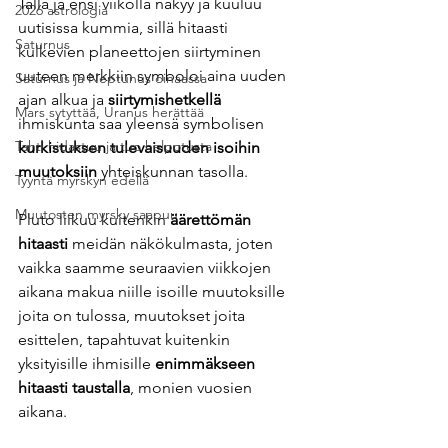
Tällä ja ensi viikolla näkyy ja kuuluu 
2026 astrologia
uutisissa kummia, sillä hitaasti 
Saturnus
kulkevien planeettojen siirtyminen 
uuteen merkkiin symboloi aina uuden 
Saturnus ja Neptunus oinaassa
ajan alkua ja 
siirtymishetkellä
Mars sytyttää, Uranus herättää
ihmiskunta saa yleensä symbolisen 
Tahti hidastuu ja tuo helpotusta
kurkistuksen tulevaisuuden isoihin 
muutoksiin 
yhteiskunnan tasolla.
Tyyntä myrskyn edellä
Muutosten myrsky saapuu
Pluto liikuu kuitenkin 
äärettömän 
hitaasti
 meidän näkökulmasta, joten 
vaikka saamme seuraavien viikkojen 
aikana makua niille isoille muutoksille 
joita on tulossa, muutokset joita 
esittelen, tapahtuvat kuitenkin 
yksityisille ihmisille 
enimmäkseen 
hitaasti taustalla
, monien vuosien 
aikana. 