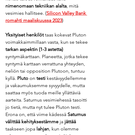
nimenomaan tekniikan alalta
, mitä 
vesimies hallitsee. (
Silicon Valley Bank 
romahti maaliskuussa 2023
)
Yksityiset henkilöt
 taas kokevat Pluton 
voimakkaimmillaan vasta, kun se tekee 
tarkan aspektin (1-3 astetta)
syntymäkarttaan. Planeetta, jotka tekee 
syntymä karttaan verrattuna yhteyden, 
neliön tai opposition Plutoon, tuntuu 
kyllä. 
Pluto
 on 
testi
 kestävyydellemme 
ja vakaumuksemme syvyydelle, mutta 
saattaa myös tuoda meille yllättäviä 
aarteita. Saturnus vesimiehessä tasoitti 
jo tietä, mutta nyt tulee Pluton testi. 
Erona on, että viime kädessä 
Saturnus 
välittää kehityksestämme
 ja 
jättää
taakseen jopa 
lahjan
, kun olemme 