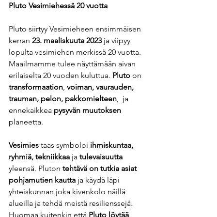
Pluto Vesimiehessä 20 vuotta  
Pluto siirtyy Vesimieheen ensimmäisen 
kerran
 23. maaliskuuta 2023
 ja viipyy 
lopulta vesimiehen merkissä 20 vuotta. 
Maailmamme tulee näyttämään aivan 
erilaiselta 20 vuoden kuluttua. 
Pluto
 on 
transformaation
, 
voiman, vaurauden, 
trauman, pelon, pakkomielteen
,
 ja 
ennekaikkea 
pysyvän muutoksen 
planeetta. 
Vesimies 
taas symboloi 
ihmiskuntaa, 
ryhmiä, tekniikkaa 
ja
 tulevaisuutta 
yleensä. Pluton 
tehtävä on tutkia asiat 
pohjamutien kautta
 ja käydä läpi 
yhteiskunnan joka kivenkolo näillä 
alueilla ja tehdä meistä resilienssejä. 
Huomaa kuitenkin että 
Pluto löytää 