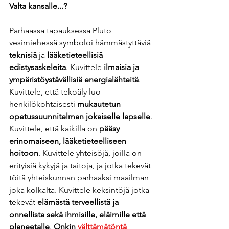
Valta kansalle...?  
Parhaassa tapauksessa Pluto 
vesimiehessä symboloi hämmästyttäviä 
teknisiä
 ja 
lääketieteellisiä 
edistysaskeleita
. Kuvittele 
ilmaisia ​​ja 
ympäristöystävällisiä energialähteitä
. 
Kuvittele, että tekoäly luo 
henkilökohtaisesti 
mukautetun 
opetussuunnitelman jokaiselle lapselle
. 
Kuvittele, että kaikilla on 
pääsy 
erinomaiseen, lääketieteelliseen 
hoitoon
. Kuvittele yhteisöjä, joilla on 
erityisiä kykyjä ja ​​taitoja, ja jotka tekevät 
töitä yhteiskunnan parhaaksi maailman 
joka kolkalta. Kuvittele keksintöjä jotka 
tekevät 
elämästä terveellistä ja 
onnellista sekä ihmisille, eläimille että 
planeetalle
. 
Onkin 
välttämätöntä