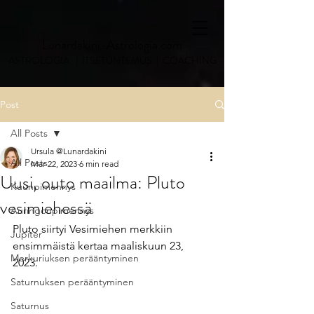
Lunardakini-Astrologia.com
ASTROLOGIA | ITSETUNTEMUS | COACHING
Post
All Posts
Ursula @Lunardakini
All Posts
Mar 22, 2023
6 min read
Uusi, outo maailma: Pluto
Kuunpimennys
vesimiehessä
Auringonpimennys
Pluto siirtyi Vesimiehen merkkiin 
Jupiter
ensimmäistä kertaa maaliskuun 23, 
Merkuriuksen perääntyminen
2023. 
Saturnuksen perääntyminen
Saturnus