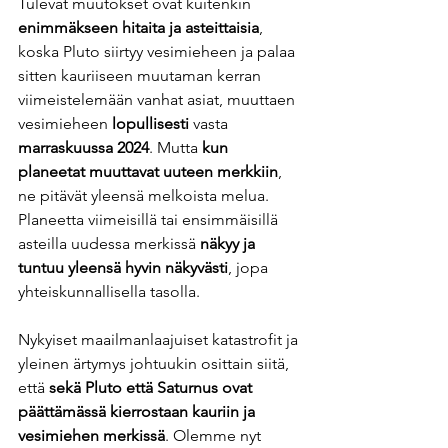
Tulevat muutokset ovat kuitenkin 
enimmäkseen hitaita ja asteittaisia
, 
koska Pluto siirtyy vesimieheen ja palaa 
sitten kauriiseen muutaman kerran 
viimeistelemään vanhat asiat, muuttaen 
vesimieheen 
lopullisesti
 vasta 
marraskuussa 2024
. Mutta 
kun 
planeetat muuttavat uuteen merkkiin
, 
ne pitävät yleensä melkoista melua. 
Planeetta viimeisillä tai ensimmäisillä 
asteilla uudessa merkissä 
näkyy ja 
tuntuu yleensä hyvin näkyvästi
, jopa 
yhteiskunnallisella tasolla.  
Nykyiset maailmanlaajuiset katastrofit ja 
yleinen ärtymys johtuukin osittain siitä, 
että 
sekä Pluto että Saturnus ovat 
päättämässä kierrostaan kauriin ja 
vesimiehen merkissä
. Olemme nyt 