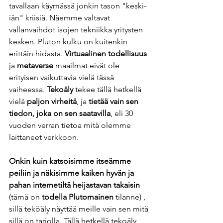
tavallaan käymässä jonkin tason "keski-
iän" kriisiä. Näemme valtavat 
vallanvaihdot isojen tekniikka yritysten 
kesken. Pluton kulku on kuitenkin 
erittäin hidasta. 
Virtuaalinen todellisuus
ja 
metaverse
 maailmat eivät ole 
erityisen vaikuttavia vielä tässä 
vaiheessa. 
Tekoäly
 tekee tällä hetkellä 
vielä 
paljon virheitä
, ja 
tietää vain sen 
tiedon, joka on sen saatavilla
, eli 30 
vuoden verran tietoa mitä olemme 
laittaneet verkkoon. 
Onkin kuin katsoisimme itseämme 
peiliin ja näkisimme kaiken hyvän ja 
pahan internetiltä heijastavan takaisin
(tämä on 
todella Plutomainen
 tilanne) , 
sillä teköäly näyttää meille vain sen mitä 
sillä on tarjolla. Tällä hetkellä tekoäly 